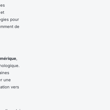
les
 et
égies pour
damment de
umérique
,
hnologique.
aines
er une
ation vers