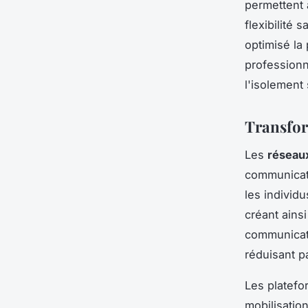
permettent 
flexibilité
optimisé la 
professionn
l'isolement
Transfor
Les
réseau
communicati
les individ
créant ains
communicati
réduisant p
Les platefo
mobilisatio