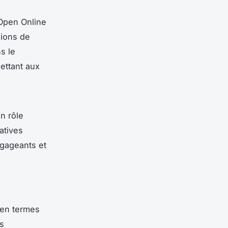
Open Online
lions de
s le
ettant aux
n rôle
catives
ngageants et
 en termes
s