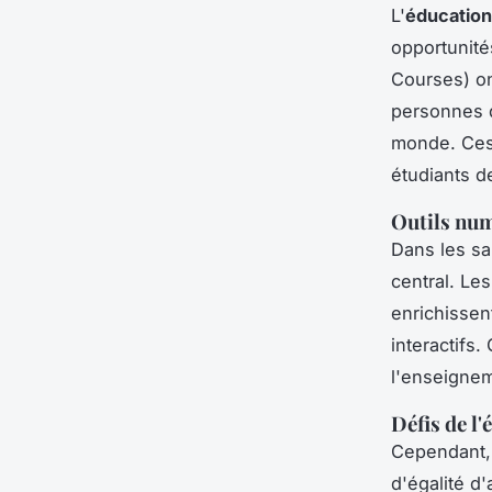
L'
éducatio
opportunité
Courses) on
personnes d
monde. Ces 
étudiants d
Outils num
Dans les sa
central. Les
enrichissen
interactifs
l'enseignem
Défis de l
Cependant, 
d'égalité d