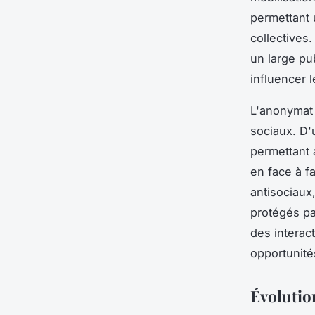
permettant u
collectives
un large pu
influencer 
L'anonymat 
sociaux. D'u
permettant 
en face à f
antisociaux,
protégés pa
des interac
opportunité
Évolution