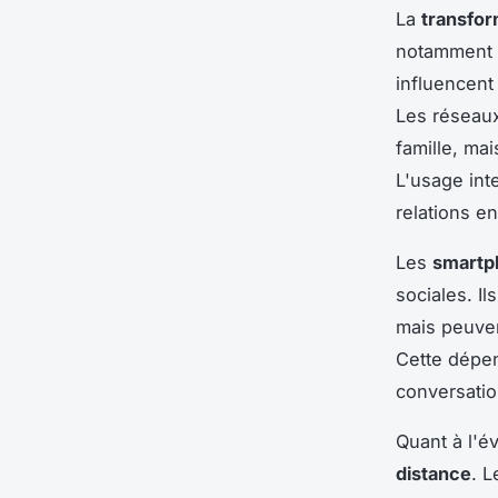
La
transfo
notamment à
influencent
Les réseaux
famille, ma
L'usage int
relations e
Les
smartp
sociales. I
mais peuven
Cette dépen
conversatio
Quant à l'év
distance
. L