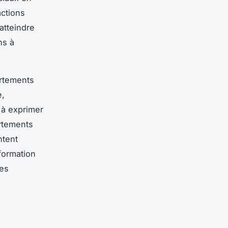
actions
atteindre
ns à
ortements
e,
 à exprimer
ortements
ntent
formation
des