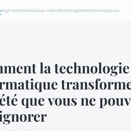
u
High tech
Internet
Jeux-video
Marketing
Matériel
Smartphones
ment la technologie
rmatique transforme
été que vous ne pou
ignorer