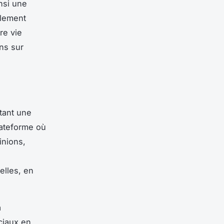
nsi une
ulement
re vie
ns sur
tant une
lateforme où
inions,
elles, en
a
ociaux en