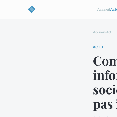
Accueil
Act
Accueil
›
Actu
ACTU
Com
info
soci
pas 