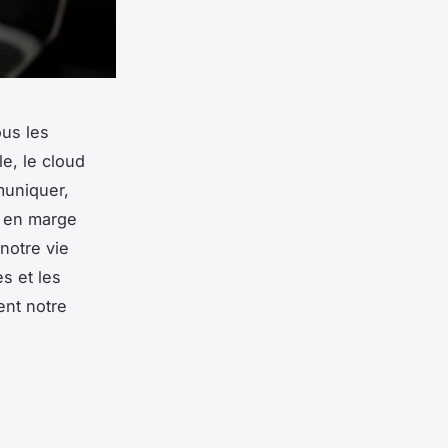
ous les
le, le cloud
muniquer,
r en marge
notre vie
s et les
ent notre