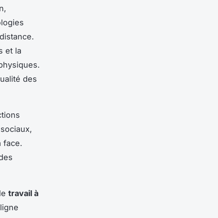
n,
logies
 distance.
 et la
 physiques.
ualité des
ctions
 sociaux,
 face.
 des
 le
travail à
ligne