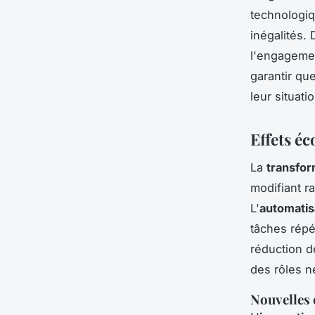
technologiq
inégalités. 
l'engagemen
garantir qu
leur situat
Effets é
La
transfo
modifiant r
L'
automatis
tâches répé
réduction d
des rôles 
Nouvelles 